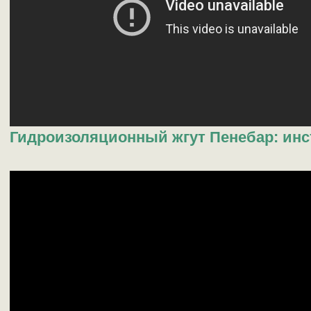
Гидроизоляционный жгут Пенебар: ин